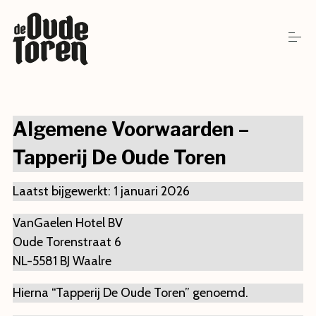
S
k
i
p
t
o
MENU
c
o
n
Algemene Voorwaarden –
t
AFHALEN
e
Tapperij De Oude Toren
n
t
AFHUREN
Laatst bijgewerkt: 1 januari 2026
VanGaelen Hotel BV
VERGADEREN
Oude Torenstraat 6
NL-5581 BJ Waalre
OPENINGSTIJDEN
Hierna “Tapperij De Oude Toren” genoemd.